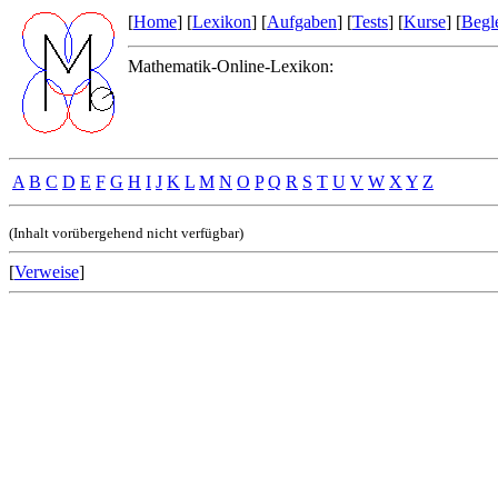
[
Home
] [
Lexikon
] [
Aufgaben
] [
Tests
] [
Kurse
] [
Begle
Mathematik-Online-Lexikon:
A
B
C
D
E
F
G
H
I
J
K
L
M
N
O
P
Q
R
S
T
U
V
W
X
Y
Z
(Inhalt vorübergehend nicht verfügbar)
[
Verweise
]